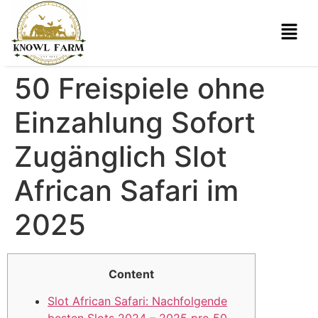
50 Freispiele ohne
Einzahlung Sofort
Zugänglich Slot
African Safari im
2025
Content
Slot African Safari: Nachfolgende
besten Slots 2024 – 2025 pro 50