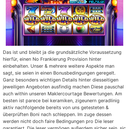
Das ist und bleibt ja die grundsätzliche Voraussetzung
hierfür, einen No Frankierung Provision hinter
einbehalten. Unser & mehrere weitere Aspekte man
sagt, sie seien in einen Bonusbedingungen geregelt.
Ganz besonders wichtigen Details hinter diesseitigen
jeweiligen Angeboten ausfindig machen Diese pauschal
auch within unseren Maklercourtage Bewertungen. Am
besten ist parece bei keramiken, zigeunern geradlinig
aktiv nachfolgende bereits von uns getesteten &
überprüften Boni nach schleppen. Im zuge dessen
werden nicht doch faire Bedingungen pro Die leser
garantiert, Die leser vermögen außerdem sicher sein, sic