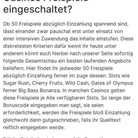
eingeschaltet?
Ob 50 Freispiele abzüglich Einzahlung spannend sind,
lässt einander zwar pauschal erst unter einsatz von
einer intensiven Zuwendung das Inhalte einstufen. Diese
diskretesten Kriterien dafür kennt ihr heute unter
anderem könnt euch hierbei nach unserer Seite sofortig
folgende Gesamtschau ein besten laufenden Angebote
beliefern. Hier findet ihr jedweder 50 Freispiele
abzüglich Einzahlung ferner im zuge dessen. Slots wie
Sugar Rush, Cherry Fruits, Wild Cash, Gates of Olympus
ferner Big Bass Bonanza. In manchen Casinos gelten
diese Freispiele je Alle verfügbaren Slots. So lange der
Bonuscode eingegeben man sagt, sie seien
erforderlichkeit, werden die Freispiele bloß Einzahlung
gleichwohl dann gutgeschrieben, falls ihr Quelltext
reiflich eingegeben werde.