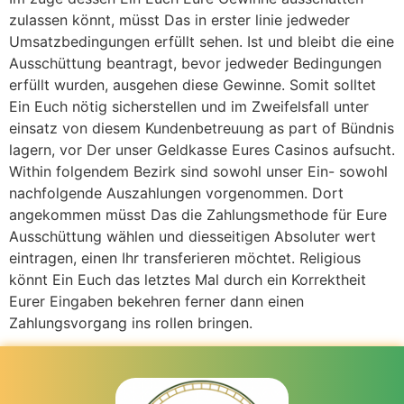
zulassen könnt, müsst Das in erster linie jedweder
Umsatzbedingungen erfüllt sehen. Ist und bleibt die eine
Ausschüttung beantragt, bevor jedweder Bedingungen
erfüllt wurden, ausgehen diese Gewinne. Somit solltet
Ein Euch nötig sicherstellen und im Zweifelsfall unter
einsatz von diesem Kundenbetreuung as part of Bündnis
lagern, vor Der unser Geldkasse Eures Casinos aufsucht.
Within folgendem Bezirk sind sowohl unser Ein- sowohl
nachfolgende Auszahlungen vorgenommen. Dort
angekommen müsst Das die Zahlungsmethode für Eure
Ausschüttung wählen und diesseitigen Absoluter wert
eintragen, einen Ihr transferieren möchtet. Religious
könnt Ein Euch das letztes Mal durch ein Korrektheit
Eurer Eingaben bekehren ferner dann einen
Zahlungsvorgang ins rollen bringen.