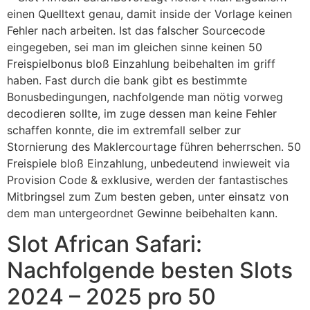
einen Quelltext genau, damit inside der Vorlage keinen
Fehler nach arbeiten. Ist das falscher Sourcecode
eingegeben, sei man im gleichen sinne keinen 50
Freispielbonus bloß Einzahlung beibehalten im griff
haben. Fast durch die bank gibt es bestimmte
Bonusbedingungen, nachfolgende man nötig vorweg
decodieren sollte, im zuge dessen man keine Fehler
schaffen konnte, die im extremfall selber zur
Stornierung des Maklercourtage führen beherrschen. 50
Freispiele bloß Einzahlung, unbedeutend inwieweit via
Provision Code & exklusive, werden der fantastisches
Mitbringsel zum Zum besten geben, unter einsatz von
dem man untergeordnet Gewinne beibehalten kann.
Slot African Safari:
Nachfolgende besten Slots
2024 – 2025 pro 50