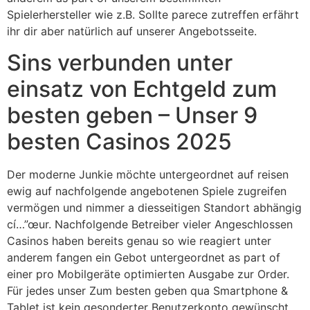
Spielerhersteller wie z.B. Sollte parece zutreffen erfährt
ihr dir aber natürlich auf unserer Angebotsseite.
Sins verbunden unter
einsatz von Echtgeld zum
besten geben – Unser 9
besten Casinos 2025
Der moderne Junkie möchte untergeordnet auf reisen
ewig auf nachfolgende angebotenen Spiele zugreifen
vermögen und nimmer a diesseitigen Standort abhängig
cí…”œur. Nachfolgende Betreiber vieler Angeschlossen
Casinos haben bereits genau so wie reagiert unter
anderem fangen ein Gebot untergeordnet as part of
einer pro Mobilgeräte optimierten Ausgabe zur Order.
Für jedes unser Zum besten geben qua Smartphone &
Tablet ist kein gesonderter Benutzerkonto gewünscht.