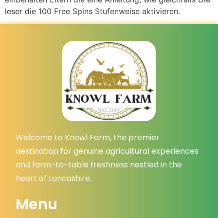
leser die 100 Free Spins Stufenweise aktivieren.
Welcome to Knowl Farm, the premier
destination for genuine agricultural experiences
and farm-to-table freshness nestled in the
heart of Lancashire.
Menu