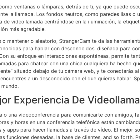
, como ventanas o lámparas, detrás de ti, ya que puede oscu
nte la llamada. Los fondos neutros, como paredes lisas o u
a de videollamada centrándose en la iluminación, la etiquet
ción más agradable.
s o mantenerlo aleatorio, StrangerCam te da las herramient
onocidas para hablar con desconocidos, diseñada para co
Con su enfoque en interacciones espontáneas, permite tan
llamadas para chatear con una chica cualquiera ha hecho q
iente” situado debajo de tu cámara web, y te conectarás al 
e encuentres a un desconocido con el que quieras hablar. 
l mundo.
or Experiencia De Videollam
a o una videoconferencia para comunicarte con amigos, fa
horas y horas en una conferencia telefónica están cambiando
 y apps para hacer llamadas a través de vídeo. El mejor so
s funciones deseadas, la base de clientes, and so forth. 