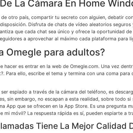
os De La Cámara En Home Win
o de otro país, compartir tu secreto con alguien, debatir 
 disposición. Disfruta de chats de vídeo aleatorios seguros
rantiza que cada chat sea único y ofrece la oportunidad de 
seguidores a aprovechar al máximo cada plataforma para li
a a Omegle para adultos?
ue hacer es entrar en la web de Omegle.com. Una vez dentro
. Para ello, escribe el tema y termina con una coma para q
 ser espiado a través de la cámara del teléfono, es descarg
s, sin embargo, no escapan a esta realidad, sobre todo si 
guna App que se ofrecen en la App Store. Es una pregunta 
mi móvil? La respuesta rápida es sí, pueden espiarte a tra
llamadas Tiene La Mejor Calidad 