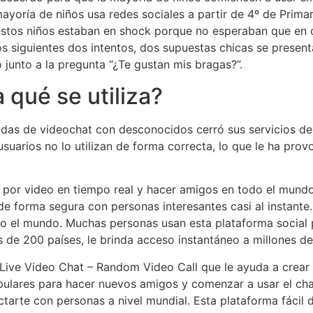
oría de niños usa redes sociales a partir de 4º de Primari
 estos niños estaban en shock porque no esperaban que en 
 los siguientes dos intentos, dos supuestas chicas se prese
junto a la pregunta “¿Te gustan mis bragas?”.
qué se utiliza?
das de videochat con desconocidos cerró sus servicios des
suarios no lo utilizan de forma correcta, lo que le ha pro
r por video en tiempo real y hacer amigos en todo el mundo
 forma segura con personas interesantes casi al instante.
do el mundo. Muchas personas usan esta plataforma social 
s de 200 países, le brinda acceso instantáneo a millones de
te Live Video Chat – Random Video Call que le ayuda a cre
ulares para hacer nuevos amigos y comenzar a usar el chat
tarte con personas a nivel mundial. Esta plataforma fácil d