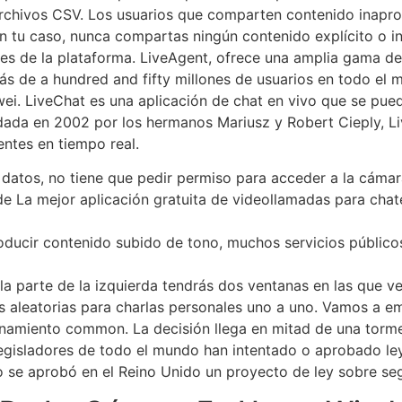
rchivos CSV. Los usuarios que comparten contenido inapro
En tu caso, nunca compartas ningún contenido explícito o in
es de la plataforma. LiveAgent, ofrece una amplia gama de
más de a hundred and fifty millones de usuarios en todo el 
 LiveChat es una aplicación de chat en vivo que se puede
ndada en 2002 por los hermanos Mariusz y Robert Cieply, L
entes en tiempo real.
datos, no tiene que pedir permiso para acceder a la cámara
e La mejor aplicación gratuita de videollamadas para chate
ucir contenido subido de tono, muchos servicios públicos 
 la parte de la izquierda tendrás dos ventanas en las que v
 aleatorias para charlas personales uno a uno. Vamos a em
namiento common. La decisión llega en mitad de una torm
s legisladores de todo el mundo han intentado o aprobado le
do se aprobó en el Reino Unido un proyecto de ley sobre seg