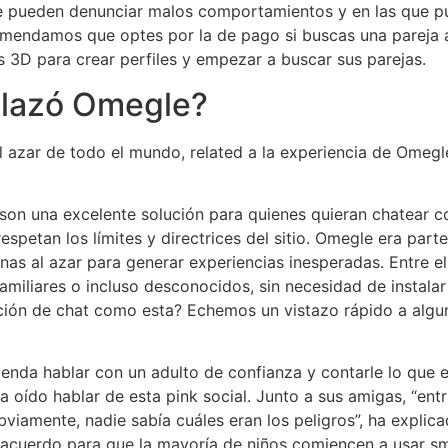
ue pueden denunciar malos comportamientos y en las que pu
comendamos que optes por la de pago si buscas una pareja a
es 3D para crear perfiles y empezar a buscar sus parejas.
plazó Omegle?
 azar de todo el mundo, related a la experiencia de Omegle
on una excelente solución para quienes quieran chatear co
espetan los límites y directrices del sitio. Omegle era part
as al azar para generar experiencias inesperadas. Entre ellas
miliares o incluso desconocidos, sin necesidad de instalar
ución de chat como esta? Echemos un vistazo rápido a algu
enda hablar con un adulto de confianza y contarle lo que e
oído hablar de esta pink social. Junto a sus amigas, “ent
bviamente, nadie sabía cuáles eran los peligros”, ha explic
e acuerdo para que la mayoría de niños comiencen a usar 