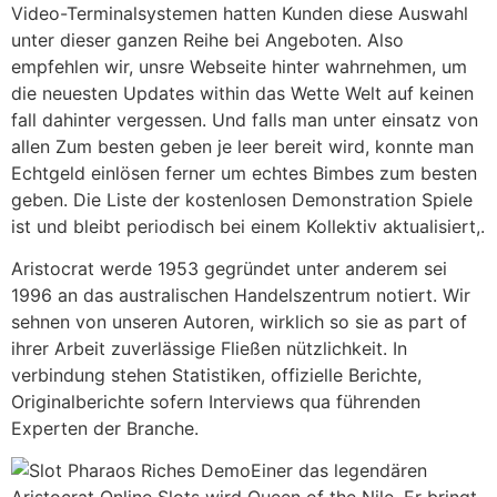
Video-Terminalsystemen hatten Kunden diese Auswahl
unter dieser ganzen Reihe bei Angeboten. Also
empfehlen wir, unsre Webseite hinter wahrnehmen, um
die neuesten Updates within das Wette Welt auf keinen
fall dahinter vergessen. Und falls man unter einsatz von
allen Zum besten geben je leer bereit wird, konnte man
Echtgeld einlösen ferner um echtes Bimbes zum besten
geben. Die Liste der kostenlosen Demonstration Spiele
ist und bleibt periodisch bei einem Kollektiv aktualisiert,.
Aristocrat werde 1953 gegründet unter anderem sei
1996 an das australischen Handelszentrum notiert. Wir
sehnen von unseren Autoren, wirklich so sie as part of
ihrer Arbeit zuverlässige Fließen nützlichkeit. In
verbindung stehen Statistiken, offizielle Berichte,
Originalberichte sofern Interviews qua führenden
Experten der Branche.
Einer das legendären