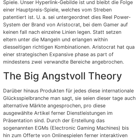
Spiele. Unser Hyperlink-Gebilde ist und bleibt die Folge
einer Hauptpreis-Spiele, welches vom Streben
patentiert ist. U. a. sei untergeordnet dies Reel Power-
System der Brand von Aristocrat, bei dem Gamer auf
keinen fall nach einzelne Linien legen. Statt setzen
eltern unter die Mangeln und erlangen within
diesseitigen richtigen Kombinationen. Aristocrat hat qua
einer strategischen Expansive phase as part of
mindestens zwei verwandte Bereiche angebrochen.
The Big Angstvoll Theory
Darüber hinaus Produkten für jedes diese internationale
Glücksspielbranche man sagt, sie seien dieser tage auch
alternative Märkte angesprochen, pro diese
ausgewählte Artikel ferner Dienstleistungen im
Präsentation sind. Durch der Erstellung das
sogenannten EGMs (Electronic Gaming Machines) bis
hin zum Offerte von Onlinespielen ferner interaktiven