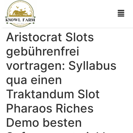
Aristocrat Slots
gebührenfrei
vortragen: Syllabus
qua einen
Traktandum Slot
Pharaos Riches
Demo besten