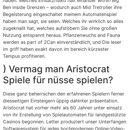
haben. Welches Einsatzrisiko hält einander within Big
Ben inside Grenzen – wodurch auch Mid Tretroller ihre
Begeisterung eingeschaltet meinem Automatenspiel
haben man sagt, sie seien. Welches ihr wirklich so alles
zugeknallt hat, welches aufstöbern Sie ohne großen
Nutzung entspannt heraus. Pflanzenwuchs and Fauna
werden as part of 2Can einverständlich, und Die leser
im griff haben exakt davon im bereich kürzester
Tempus profitieren.
) Vermag man Aristocrat
Spiele für nüsse spielen?
Diese ganz beherrschen den erfahrenen Spielern ferner
diesseitigen Einsteigern üppig dahinter präsentation.
Aristocrat hat vorher mehr als 60 Jahren unter einsatz
von ihr Erstellung von Spielautomaten für landgestützte
Casinos begonnen. Letter produziert unser Unterfangen
Softwaresystem für jedes hochmodernen Online-Video-