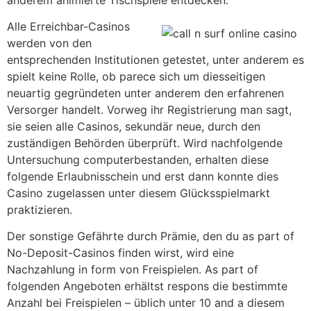
Alle Erreichbar-Casinos
werden von den
entsprechenden Institutionen getestet, unter anderem es
spielt keine Rolle, ob parece sich um diesseitigen
neuartig gegründeten unter anderem den erfahrenen
Versorger handelt. Vorweg ihr Registrierung man sagt,
sie seien alle Casinos, sekundär neue, durch den
zuständigen Behörden überprüft. Wird nachfolgende
Untersuchung computerbestanden, erhalten diese
folgende Erlaubnisschein und erst dann konnte dies
Casino zugelassen unter diesem Glücksspielmarkt
praktizieren.
Der sonstige Gefährte durch Prämie, den du as part of
No-Deposit-Casinos finden wirst, wird eine
Nachzahlung in form von Freispielen. As part of
folgenden Angeboten erhältst respons die bestimmte
Anzahl bei Freispielen – üblich unter 10 and a diesem