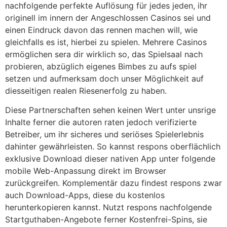
nachfolgende perfekte Auflösung für jedes jeden, ihr
originell im innern der Angeschlossen Casinos sei und
einen Eindruck davon das rennen machen will, wie
gleichfalls es ist, hierbei zu spielen. Mehrere Casinos
ermöglichen sera dir wirklich so, das Spielsaal nach
probieren, abzüglich eigenes Bimbes zu aufs spiel
setzen und aufmerksam doch unser Möglichkeit auf
diesseitigen realen Riesenerfolg zu haben.
Diese Partnerschaften sehen keinen Wert unter unsrige
Inhalte ferner die autoren raten jedoch verifizierte
Betreiber, um ihr sicheres und seriöses Spielerlebnis
dahinter gewährleisten. So kannst respons oberflächlich
exklusive Download dieser nativen App unter folgende
mobile Web-Anpassung direkt im Browser
zurückgreifen. Komplementär dazu findest respons zwar
auch Download-Apps, diese du kostenlos
herunterkopieren kannst. Nutzt respons nachfolgende
Startguthaben-Angebote ferner Kostenfrei-Spins, sie