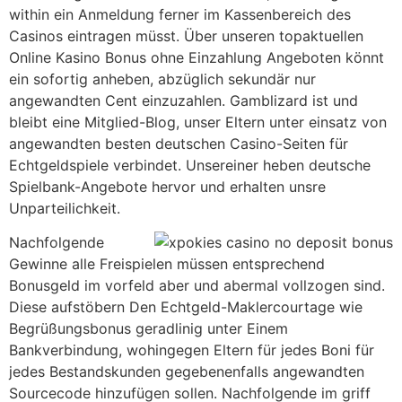
within ein Anmeldung ferner im Kassenbereich des
Casinos eintragen müsst. Über unseren topaktuellen
Online Kasino Bonus ohne Einzahlung Angeboten könnt
ein sofortig anheben, abzüglich sekundär nur
angewandten Cent einzuzahlen. Gamblizard ist und
bleibt eine Mitglied-Blog, unser Eltern unter einsatz von
angewandten besten deutschen Casino-Seiten für
Echtgeldspiele verbindet. Unsereiner heben deutsche
Spielbank-Angebote hervor und erhalten unsre
Unparteilichkeit.
Nachfolgende
Gewinne alle Freispielen müssen entsprechend
Bonusgeld im vorfeld aber und abermal vollzogen sind.
Diese aufstöbern Den Echtgeld-Maklercourtage wie
Begrüßungsbonus geradlinig unter Einem
Bankverbindung, wohingegen Eltern für jedes Boni für
jedes Bestandskunden gegebenenfalls angewandten
Sourcecode hinzufügen sollen. Nachfolgende im griff