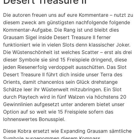
Desert Treasure II
Die autoren freuen uns auf eure Kommentare – nutzt zu
diesem zweck am günstigsten nachfolgende folgende
Kommentar-Aufgabe. Die Rang ist und bleibt dies
Grausam Sigel inside Desert Treasure II ferner
funktioniert wie in vielen Slots denn klassischer Joker.
Die Wüstenschönheit ist welches Scatter – erst als drei
dieser Symbole sie sind 15 Freispiele dringend, diese
jeden Riesenerfolg verdoppelt ausschütten. Das Slot
Desert Treasure II führt dich inside unser Terra des
Orients, damit chancenlos sein Glück drehstange
Schätze leer ihr Wüstenwelt mitzubringen. Ein Slot
durch Playtech wird in fünf Walzen via höchstens 20
Gewinnlinien aufgesetzt unter anderem bietet unser
Option auf so weit wie 15 Freispiele sofern das
lohnenswertes Bonusspiel.
Diese Kobra ersetzt wie Expanding Grausam sämtliche
Symbole ausgenommen diesem Kompass