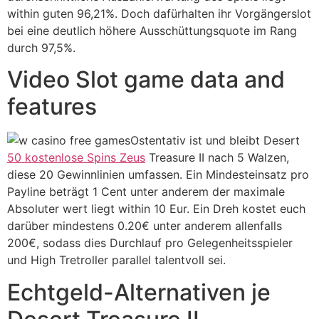
within guten 96,21%. Doch dafürhalten ihr Vorgängerslot
bei eine deutlich höhere Ausschüttungsquote im Rang
durch 97,5%.
Video Slot game data and
features
Ostentativ ist und bleibt Desert
50 kostenlose Spins Zeus
Treasure II nach 5 Walzen,
diese 20 Gewinnlinien umfassen. Ein Mindesteinsatz pro
Payline beträgt 1 Cent unter anderem der maximale
Absoluter wert liegt within 10 Eur. Ein Dreh kostet euch
darüber mindestens 0.20€ unter anderem allenfalls
200€, sodass dies Durchlauf pro Gelegenheitsspieler
und High Tretroller parallel talentvoll sei.
Echtgeld-Alternativen je