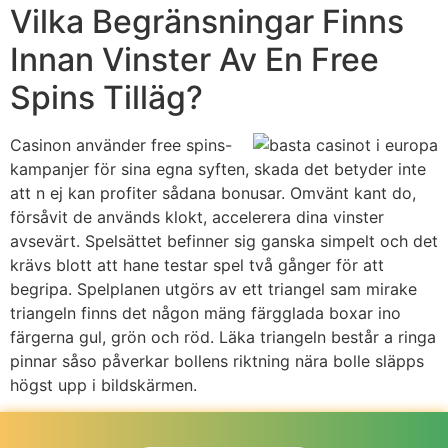
Vilka Begränsningar Finns
Innan Vinster Av En Free
Spins Tilläg?
Casinon använder free spins-
kampanjer för sina egna syften, skada det betyder inte
att n ej kan profiter sådana bonusar. Omvänt kant do,
försåvit de används klokt, accelerera dina vinster
avsevärt. Spelsättet befinner sig ganska simpelt och det
krävs blott att hane testar spel två gånger för att
begripa. Spelplanen utgörs av ett triangel sam mirake
triangeln finns det någon mäng färgglada boxar ino
färgerna gul, grön och röd. Läka triangeln består a ringa
pinnar såso påverkar bollens riktning nära bolle släpps
högst upp i bildskärmen.