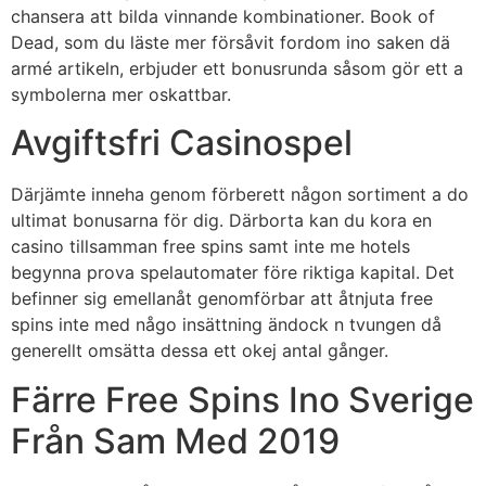
chansera att bilda vinnande kombinationer. Book of
Dead, som du läste mer försåvit fordom ino saken dä
armé artikeln, erbjuder ett bonusrunda såsom gör ett a
symbolerna mer oskattbar.
Avgiftsfri Casinospel
Därjämte inneha genom förberett någon sortiment a do
ultimat bonusarna för dig. Därborta kan du kora en
casino tillsamman free spins samt inte me hotels
begynna prova spelautomater före riktiga kapital. Det
befinner sig emellanåt genomförbar att åtnjuta free
spins inte med någo insättning ändock n tvungen då
generellt omsätta dessa ett okej antal gånger.
Färre Free Spins Ino Sverige
Från Sam Med 2019