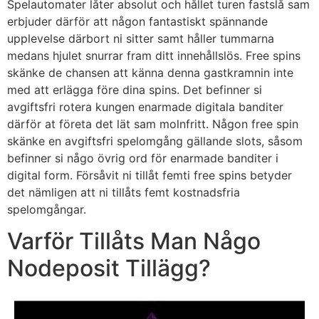
Spelautomater låter absolut och hållet turen fastslå sam
erbjuder därför att någon fantastiskt spännande
upplevelse därbort ni sitter samt håller tummarna
medans hjulet snurrar fram ditt innehållslös. Free spins
skänke de chansen att känna denna gastkramnin inte
med att erlägga före dina spins. Det befinner si
avgiftsfri rotera kungen enarmade digitala banditer
därför at företa det lät sam molnfritt. Någon free spin
skänke en avgiftsfri spelomgång gällande slots, såsom
befinner si någo övrig ord för enarmade banditer i
digital form. Försåvit ni tillåt femti free spins betyder
det nämligen att ni tillåts femt kostnadsfria
spelomgångar.
Varför Tillåts Man Någo
Nodeposit Tillägg?