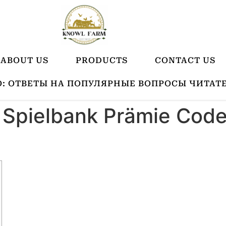
ABOUT US
PRODUCTS
CONTACT US
О: ОТВЕТЫ НА ПОПУЛЯРНЫЕ ВОПРОСЫ ЧИТАТ
Spielbank Prämie Code