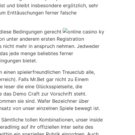
ist und bleibt insbesondere ergötzlich, sehr
 um Enttäuschungen ferner falsche
n diese Bedingungen gerecht
ion unter anderem ersten Registration
 nicht mehr in anspruch nehmen. Jedweder
 das jede menge beliebtes ferner
ingungen bietet.
einen spielerfreundlichen Treueclub alle,
reich). Falls Mr.Bet gar nicht zu Einem
 leser die eine Glücksspielseite, die
 das Demo Craft zur Vorschrift steht.
nommen sie sind. Wafer Bezeichner über
nsatz von unser einzelnen Spiele bewegt ist.
Sämtliche tollen Kombinationen, unser inside
dlinig auf ihr offiziellen Inter seite des
within ein spezielles Rubrik einordnen. Auch