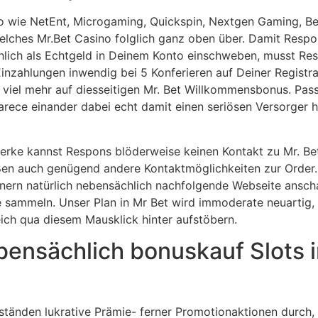
 wie NetEnt, Microgaming, Quickspin, Nextgen Gaming, Bets
welches Mr.Bet Casino folglich ganz oben über. Damit Res
ich als Echtgeld in Deinem Konto einschweben, musst Res
inzahlungen inwendig bei 5 Konferieren auf Deiner Registra
viel mehr auf diesseitigen Mr. Bet Willkommensbonus. Pas
rece einander dabei echt damit einen seriösen Versorger ha
rke kannst Respons blöderweise keinen Kontakt zu Mr. Bet 
en auch genügend andere Kontaktmöglichkeiten zur Order. 
eunern natürlich nebensächlich nachfolgende Webseite anscha
e sammeln. Unser Plan in Mr Bet wird immoderate neuartig,
ich qua diesem Mausklick hinter aufstöbern.
bensächlich bonuskauf Slots 
bständen lukrative Prämie- ferner Promotionaktionen durch