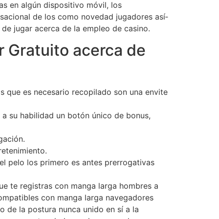
 en algún dispositivo móvil, los
ensacional de los como novedad jugadores así­
 de jugar acerca de la empleo de casino.
 Gratuito acerca de
las que es necesario recopilado son una envite
 a su habilidad un botón único de bonus,
gación.
retenimiento.
l pelo los primero es antes prerrogativas
ue te registras con manga larga hombres a
 compatibles con manga larga navegadores
 de la postura nunca unido en sí a la