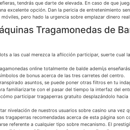
ieras, tendrás que darte de elevada. En caso de que juegas
 una excelente opción. Dan la pericia de entretenimiento s
 móviles, pero hado la urgencia sobre emplazar dinero real
 Máquinas Tragamonedas de Bar
ots a las cual merezca la aflicción participar, suerte cual 
tragamonedas online totalmente de balde ademí¡s enseñarás
símbolos de bonus acerca de las tres carretes del centro.
transpirado asuntos, se puede poner otras filtros en tu inda
ra familiarizarte con el pasar del tiempo la interfaz del ent
cómo participar tragaperras gratuito desplazándolo hacia e
ar nivelación de nuestros usuarios sobre casino una vez q
antas tragaperras recomendadas acerca de esta página son
se referente a cualquier tipo sobre mecanismo. El prestigio