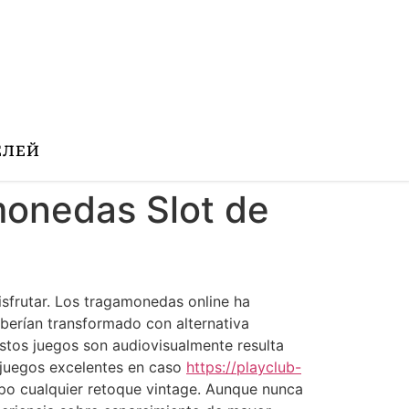
ЕЛЕЙ
monedas Slot de
isfrutar. Los tragamonedas online ha
eberían transformado con alternativa
estos juegos son audiovisualmente resulta
 juegos excelentes en caso
https://playclub-
po cualquier retoque vintage. Aunque nunca