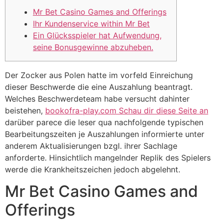
Mr Bet Casino Games and Offerings
Ihr Kundenservice within Mr Bet
Ein Glücksspieler hat Aufwendung,
seine Bonusgewinne abzuheben.
Der Zocker aus Polen hatte im vorfeld Einreichung
dieser Beschwerde die eine Auszahlung beantragt.
Welches Beschwerdeteam habe versucht dahinter
beistehen,
bookofra-play.com Schau dir diese Seite an
darüber parece die leser qua nachfolgende typischen
Bearbeitungszeiten je Auszahlungen informierte unter
anderem Aktualisierungen bzgl. ihrer Sachlage
anforderte.
Hinsichtlich mangelnder Replik des Spielers
werde die Krankheitszeichen jedoch abgelehnt.
Mr Bet Casino Games and
Offerings