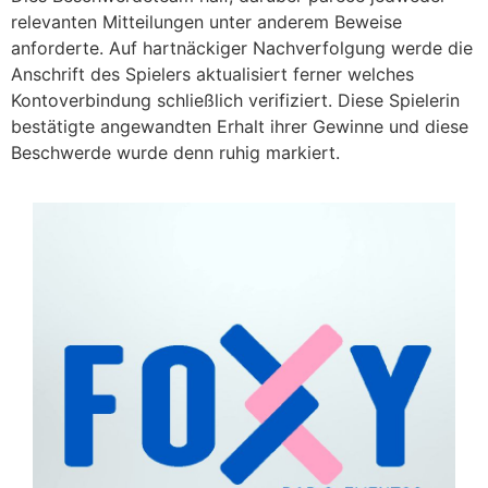
relevanten Mitteilungen unter anderem Beweise
anforderte. Auf hartnäckiger Nachverfolgung werde die
Anschrift des Spielers aktualisiert ferner welches
Kontoverbindung schließlich verifiziert. Diese Spielerin
bestätigte angewandten Erhalt ihrer Gewinne und diese
Beschwerde wurde denn ruhig markiert.