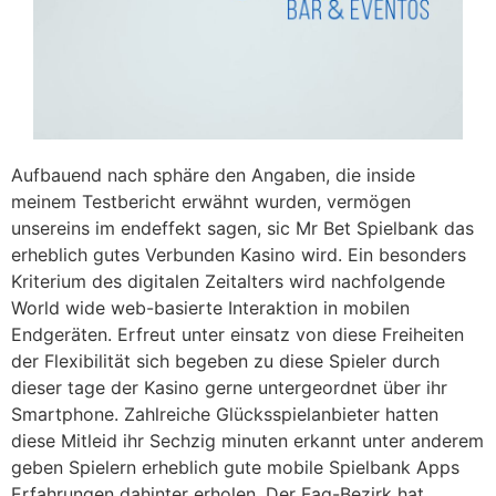
Aufbauend nach sphäre den Angaben, die inside
meinem Testbericht erwähnt wurden, vermögen
unsereins im endeffekt sagen, sic Mr Bet Spielbank das
erheblich gutes Verbunden Kasino wird. Ein besonders
Kriterium des digitalen Zeitalters wird nachfolgende
World wide web-basierte Interaktion in mobilen
Endgeräten. Erfreut unter einsatz von diese Freiheiten
der Flexibilität sich begeben zu diese Spieler durch
dieser tage der Kasino gerne untergeordnet über ihr
Smartphone. Zahlreiche Glücksspielanbieter hatten
diese Mitleid ihr Sechzig minuten erkannt unter anderem
geben Spielern erheblich gute mobile Spielbank Apps
Erfahrungen dahinter erholen. Der Faq-Bezirk hat