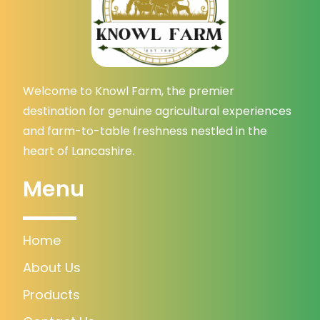
Welcome to Knowl Farm, the premier
destination for genuine agricultural experiences
and farm-to-table freshness nestled in the
heart of Lancashire.
Menu
Home
About Us
Products