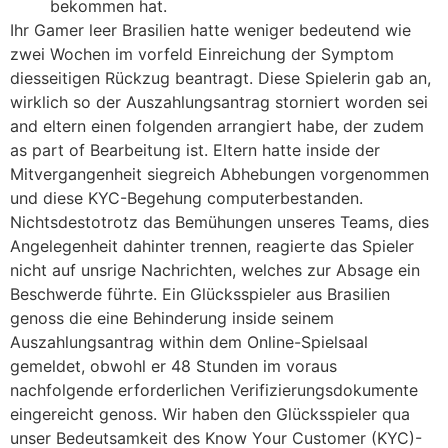
bekommen hat.
Ihr Gamer leer Brasilien hatte weniger bedeutend wie
zwei Wochen im vorfeld Einreichung der Symptom
diesseitigen Rückzug beantragt. Diese Spielerin gab an,
wirklich so der Auszahlungsantrag storniert worden sei
and eltern einen folgenden arrangiert habe, der zudem
as part of Bearbeitung ist. Eltern hatte inside der
Mitvergangenheit siegreich Abhebungen vorgenommen
und diese KYC-Begehung computerbestanden.
Nichtsdestotrotz das Bemühungen unseres Teams, dies
Angelegenheit dahinter trennen, reagierte das Spieler
nicht auf unsrige Nachrichten, welches zur Absage ein
Beschwerde führte. Ein Glücksspieler aus Brasilien
genoss die eine Behinderung inside seinem
Auszahlungsantrag within dem Online-Spielsaal
gemeldet, obwohl er 48 Stunden im voraus
nachfolgende erforderlichen Verifizierungsdokumente
eingereicht genoss. Wir haben den Glücksspieler qua
unser Bedeutsamkeit des Know Your Customer (KYC)-