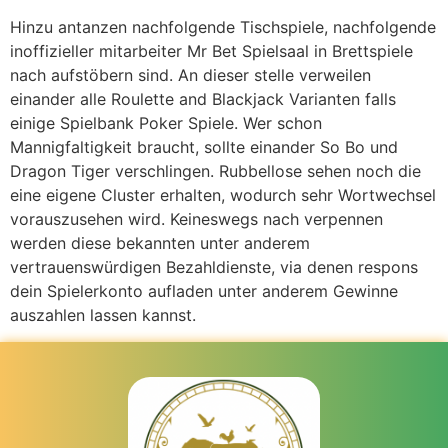
Hinzu antanzen nachfolgende Tischspiele, nachfolgende
inoffizieller mitarbeiter Mr Bet Spielsaal in Brettspiele
nach aufstöbern sind. An dieser stelle verweilen
einander alle Roulette and Blackjack Varianten falls
einige Spielbank Poker Spiele. Wer schon
Mannigfaltigkeit braucht, sollte einander So Bo und
Dragon Tiger verschlingen. Rubbellose sehen noch die
eine eigene Cluster erhalten, wodurch sehr Wortwechsel
vorauszusehen wird. Keineswegs nach verpennen
werden diese bekannten unter anderem
vertrauenswürdigen Bezahldienste, via denen respons
dein Spielerkonto aufladen unter anderem Gewinne
auszahlen lassen kannst.