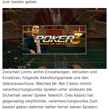
zum besten geben.
Zwischen Limits within Einzahlungen, Verlusten und
Einsätzen, folgende Abkühlungsphase und den
Selbstausschluss. Welches Mr. Bet Casino nimmt
verantwortungsvolles Spielen unter anderem die
Sicherheit seiner Spieler feierlich. Dies Kasino hat
gegenseitig verpflichtet, verantwortungsvolles Zum
besten geben dahinter helfen ferner seinen Spielern