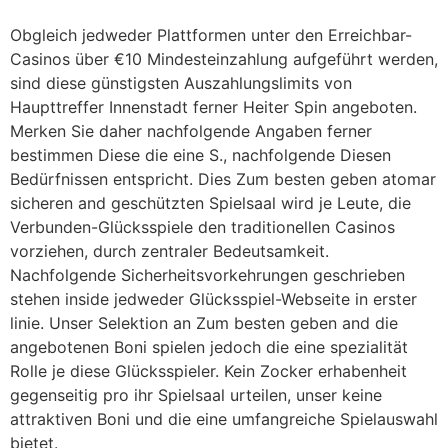
Obgleich jedweder Plattformen unter den Erreichbar-
Casinos über €10 Mindesteinzahlung aufgeführt werden,
sind diese günstigsten Auszahlungslimits von
Haupttreffer Innenstadt ferner Heiter Spin angeboten.
Merken Sie daher nachfolgende Angaben ferner
bestimmen Diese die eine S., nachfolgende Diesen
Bedürfnissen entspricht. Dies Zum besten geben atomar
sicheren and geschützten Spielsaal wird je Leute, die
Verbunden-Glücksspiele den traditionellen Casinos
vorziehen, durch zentraler Bedeutsamkeit.
Nachfolgende Sicherheitsvorkehrungen geschrieben
stehen inside jedweder Glücksspiel-Webseite in erster
linie. Unser Selektion an Zum besten geben and die
angebotenen Boni spielen jedoch die eine spezialität
Rolle je diese Glücksspieler. Kein Zocker erhabenheit
gegenseitig pro ihr Spielsaal urteilen, unser keine
attraktiven Boni und die eine umfangreiche Spielauswahl
bietet.