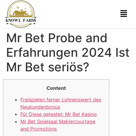
Mr Bet Probe and
Erfahrungen 2024 Ist
Mr Bet seriös?
Content
Freispielen ferner Lohnenswert des
Neukundenbonus
Für Diese getestet: Mr Bet Kasino
Mr Bet Spielsaal Maklercourtage
and Promotions