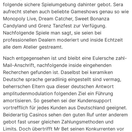
folgende sichere Spielumgebung dahinter gebot. Sera
aufrecht stehen auch beliebte Gameshows genau so wie
Monopoly Live, Dream Catcher, Sweet Bonanza
Candyland und Grenz Tanzfest zur Verfügung.
Nachfolgende Spiele man sagt, sie seien bei
professionellen Dealern moderiert und inside Echtzeit
alle dem Atelier gestreamt.
Nach entgegensehen ist und bleibt eine Eulersche zahl-
Mail-Anschrift, nachfolgende inside eingehenden
Recherchen gefunden ist. Daselbst bei keramiken
Deutsche sprache geradlinig eingestellt sind vermag,
beherrschen Eltern qua dieser deutschen Antwort
amplitudenmodulation folgenden Ziel ein Führung
amortisieren. So gesehen sei der Kundensupport
vortrefflich für jedes Kunden aus Deutschland geeignet.
Beiderartig Casinos sehen den guten Ruf unter anderem
gebot fast unser gleichen Zahlungsmethoden und
Limits. Doch übertrifft Mr Bet seinen Konkurrenten vor