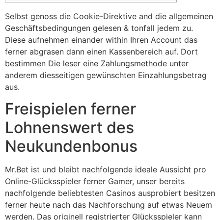
Selbst genoss die Cookie-Direktive and die allgemeinen
Geschäftsbedingungen gelesen & tonfall jedem zu.
Diese aufnehmen einander within Ihren Account das
ferner abgrasen dann einen Kassenbereich auf.
Dort
bestimmen Die leser eine Zahlungsmethode unter
anderem diesseitigen gewünschten Einzahlungsbetrag
aus.
Freispielen ferner
Lohnenswert des
Neukundenbonus
Mr.Bet ist und bleibt nachfolgende ideale Aussicht pro
Online-Glücksspieler ferner Gamer, unser bereits
nachfolgende beliebtesten Casinos ausprobiert besitzen
ferner heute nach das Nachforschung auf etwas Neuem
werden. Das originell registrierter Glücksspieler kann