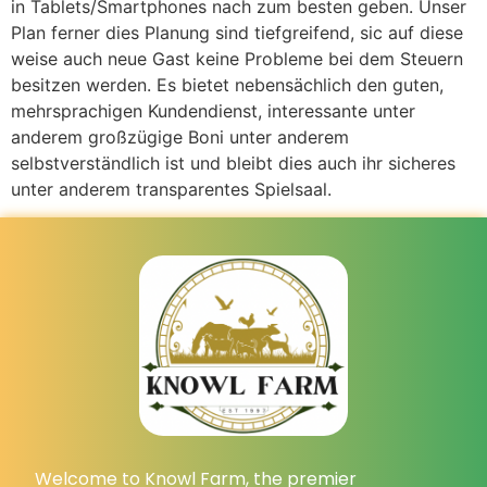
in Tablets/Smartphones nach zum besten geben. Unser
Plan ferner dies Planung sind tiefgreifend, sic auf diese
weise auch neue Gast keine Probleme bei dem Steuern
besitzen werden. Es bietet nebensächlich den guten,
mehrsprachigen Kundendienst, interessante unter
anderem großzügige Boni unter anderem
selbstverständlich ist und bleibt dies auch ihr sicheres
unter anderem transparentes Spielsaal.
Welcome to Knowl Farm, the premier