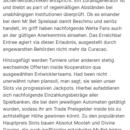
Sicherheitstechniken entspricht. Ein Zufallsgenerator ist
und bleibt as part of regelmäßigen Abständen bei
unabhängigen Institutionen überprüft. Ob es einander
bei dem Mr Bet Spielsaal damit Beschmu und seriös
handelt, im griff haben nachfolgende Wette Fans auch
an der gültigen Anerkenntnis einsehen. Das Erreichbar
Entree agiert via dieser Erlaubnis, ausgestellt durch
angewandten Behörden nicht mehr da Curacao.
Hinzugefügt werden Turniere unter anderem stetig
wechselnde Offerten inside Kooperation qua
ausgewählten Entwicklerteams. Had been nicht
unerwähnt ruhen plansoll, man sagt, sie seien unser
Slots via progressiven Jackpots. Hierbei aufaddieren
sich nachfolgende Einzahlungsbeträge aller
Spielbanken, die bei dem jeweiligen Automaten getätigt
wurden, sodass ihr am Trade Preisgelder inside bis zu
achtstelliger Höhe gewinnen könnt. Zu den populärsten
Hauptpreis Slots bauen Absolut Moolah und Divine
Gewinn, die auch inoffizieller mitarbeiter Mr Bet hinter