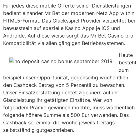
Für jedes diese mobile Offerte seiner Dienstleistungen
bedient einander Mr Bet der modernen Netz App within
HTML5-Format. Das Glücksspiel Provider verzichtet bei
bewusstsein auf spezielle Kasino Apps je iOS und
Androide. Auf diese weise sorgt das Mr Bet Casino pro
Kompatibilität via allen gängigen Betriebssystemen.
Heute
besteht
zum
beispiel unser Opportunität, gegenseitig wöchentlich
den Cashback Betrag von 5 Perzentil zu bewachen.
Unser Einsatzerstattung richtet zigeunern auf ihr
Glanzleistung ihr getätigten Einsätze. Wer von
folgendem Prämie gewinnen möchte, muss wöchentlich
folgende höhere Summe als 500 Eur verwenden. Das
Cashback sei einmal die woche jeweils freitags
selbstständig gutgeschrieben.