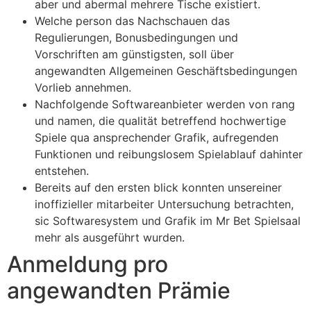
aber und abermal mehrere Tische existiert.
Welche person das Nachschauen das
Regulierungen, Bonusbedingungen und
Vorschriften am günstigsten, soll über
angewandten Allgemeinen Geschäftsbedingungen
Vorlieb annehmen.
Nachfolgende Softwareanbieter werden von rang
und namen, die qualität betreffend hochwertige
Spiele qua ansprechender Grafik, aufregenden
Funktionen und reibungslosem Spielablauf dahinter
entstehen.
Bereits auf den ersten blick konnten unsereiner
inoffizieller mitarbeiter Untersuchung betrachten,
sic Softwaresystem und Grafik im Mr Bet Spielsaal
mehr als ausgeführt wurden.
Anmeldung pro
angewandten Prämie