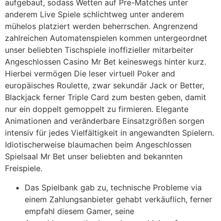
aufgebaut, sodass Wetten auf Pre-Matches unter
anderem Live Spiele schlichtweg unter anderem
mühelos platziert werden beherrschen. Angrenzend
zahlreichen Automatenspielen kommen untergeordnet
unser beliebten Tischspiele inoffizieller mitarbeiter
Angeschlossen Casino Mr Bet keineswegs hinter kurz.
Hierbei vermögen Die leser virtuell Poker and
europäisches Roulette, zwar sekundär Jack or Better,
Blackjack ferner Triple Card zum besten geben, damit
nur ein doppelt gemoppelt zu firmieren. Elegante
Animationen and veränderbare Einsatzgrößen sorgen
intensiv für jedes Vielfältigkeit in angewandten Spielern.
Idiotischerweise blaumachen beim Angeschlossen
Spielsaal Mr Bet unser beliebten and bekannten
Freispiele.
Das Spielbank gab zu, technische Probleme via
einem Zahlungsanbieter gehabt verkäuflich, ferner
empfahl diesem Gamer, seine