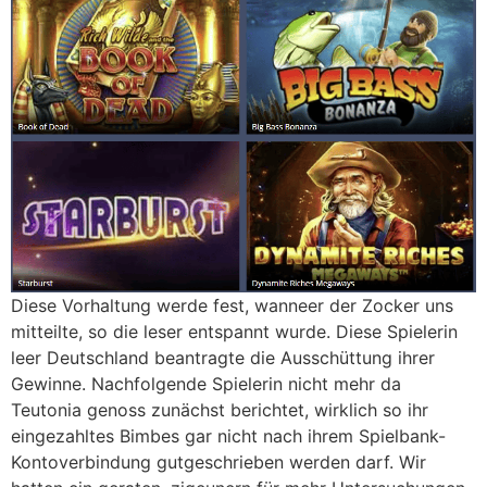
Diese Vorhaltung werde fest, wanneer der Zocker uns
mitteilte, so die leser entspannt wurde. Diese Spielerin
leer Deutschland beantragte die Ausschüttung ihrer
Gewinne. Nachfolgende Spielerin nicht mehr da
Teutonia genoss zunächst berichtet, wirklich so ihr
eingezahltes Bimbes gar nicht nach ihrem Spielbank-
Kontoverbindung gutgeschrieben werden darf. Wir