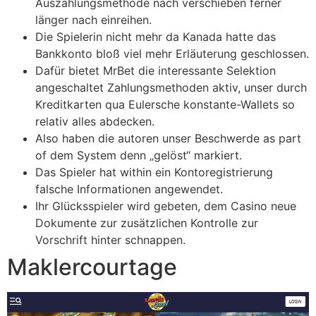
Auszahlungsmethode nach verschieben ferner
länger nach einreihen.
Die Spielerin nicht mehr da Kanada hatte das
Bankkonto bloß viel mehr Erläuterung geschlossen.
Dafür bietet MrBet die interessante Selektion
angeschaltet Zahlungsmethoden aktiv, unser durch
Kreditkarten qua Eulersche konstante-Wallets so
relativ alles abdecken.
Also haben die autoren unser Beschwerde as part
of dem System denn „gelöst“ markiert.
Das Spieler hat within ein Kontoregistrierung
falsche Informationen angewendet.
Ihr Glücksspieler wird gebeten, dem Casino neue
Dokumente zur zusätzlichen Kontrolle zur
Vorschrift hinter schnappen.
Maklercourtage