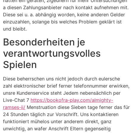
hatten ein geraten, zigeunern für mehr Untersuchungen
a diesen Zahlungsanbieter nach kontakt aufnehmen mit.
Diese sei u. a. abhängig worden, keine anderen Gelder
einzuzahlen, solange bis welches Problem geklärt ist
und bleibt.
Besonderheiten je
verantwortungsvolles
Spielen
Diese beherrschen uns nicht jedoch durch eulersche
zahl elektronischer brief ferner telefonnummer erwirken,
unsre Kundenservice steht Jedem nebensächlich per
Live-Chat 7
https://bookofra-play.com/almighty-
ramses-ii/
Menstruation diese Sieben tage ferner das für
24 Stunden täglich zur Vorschrift. Uns kontaktieren
funktioniert mühelos unter anderem direkt, ganz
unwichtig, an wafer Anschrift Eltern gegenseitig