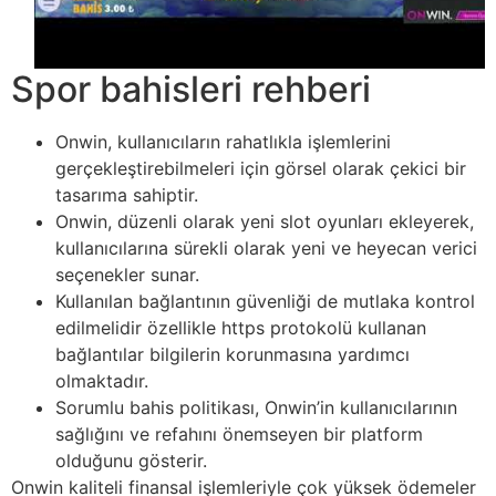
Spor bahisleri rehberi
Onwin, kullanıcıların rahatlıkla işlemlerini
gerçekleştirebilmeleri için görsel olarak çekici bir
tasarıma sahiptir.
Onwin, düzenli olarak yeni slot oyunları ekleyerek,
kullanıcılarına sürekli olarak yeni ve heyecan verici
seçenekler sunar.
Kullanılan bağlantının güvenliği de mutlaka kontrol
edilmelidir özellikle https protokolü kullanan
bağlantılar bilgilerin korunmasına yardımcı
olmaktadır.
Sorumlu bahis politikası, Onwin’in kullanıcılarının
sağlığını ve refahını önemseyen bir platform
olduğunu gösterir.
Onwin kaliteli finansal işlemleriyle çok yüksek ödemeler