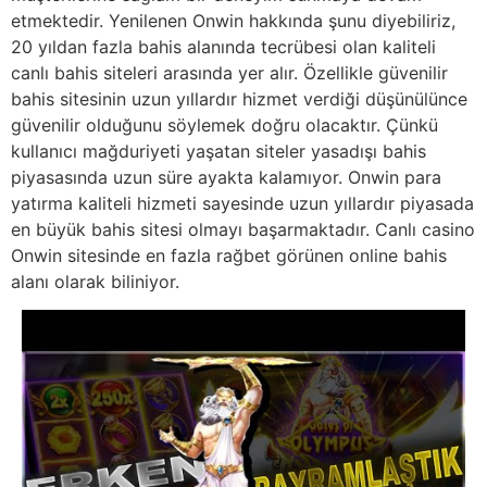
etmektedir. Yenilenen Onwin hakkında şunu diyebiliriz,
20 yıldan fazla bahis alanında tecrübesi olan kaliteli
canlı bahis siteleri arasında yer alır. Özellikle güvenilir
bahis sitesinin uzun yıllardır hizmet verdiği düşünülünce
güvenilir olduğunu söylemek doğru olacaktır. Çünkü
kullanıcı mağduriyeti yaşatan siteler yasadışı bahis
piyasasında uzun süre ayakta kalamıyor. Onwin para
yatırma kaliteli hizmeti sayesinde uzun yıllardır piyasada
en büyük bahis sitesi olmayı başarmaktadır. Canlı casino
Onwin sitesinde en fazla rağbet görünen online bahis
alanı olarak biliniyor.