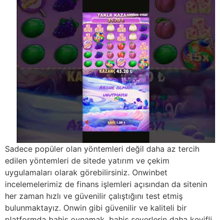
Sadece popüler olan yöntemleri değil daha az tercih
edilen yöntemleri de sitede yatırım ve çekim
uygulamaları olarak görebilirsiniz. Onwinbet
incelemelerimiz de finans işlemleri açısından da sitenin
her zaman hızlı ve güvenilir çalıştığını test etmiş
bulunmaktayız. Onwin gibi güvenilir ve kaliteli bir
platformda bahis oynamak, bahis severlerin daha keyifli