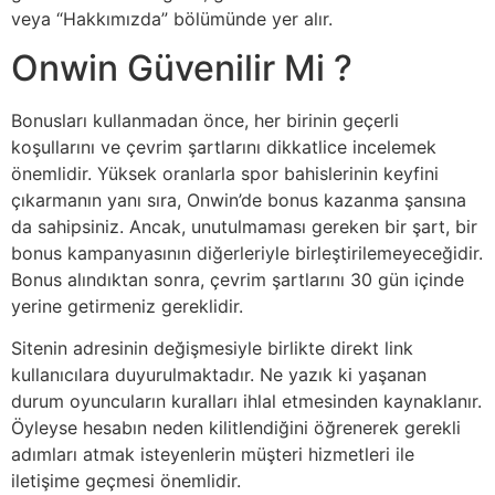
veya “Hakkımızda” bölümünde yer alır.
Onwin Güvenilir Mi ?
Bonusları kullanmadan önce, her birinin geçerli
koşullarını ve çevrim şartlarını dikkatlice incelemek
önemlidir. Yüksek oranlarla spor bahislerinin keyfini
çıkarmanın yanı sıra, Onwin’de bonus kazanma şansına
da sahipsiniz. Ancak, unutulmaması gereken bir şart, bir
bonus kampanyasının diğerleriyle birleştirilemeyeceğidir.
Bonus alındıktan sonra, çevrim şartlarını 30 gün içinde
yerine getirmeniz gereklidir.
Sitenin adresinin değişmesiyle birlikte direkt link
kullanıcılara duyurulmaktadır. Ne yazık ki yaşanan
durum oyuncuların kuralları ihlal etmesinden kaynaklanır.
Öyleyse hesabın neden kilitlendiğini öğrenerek gerekli
adımları atmak isteyenlerin müşteri hizmetleri ile
iletişime geçmesi önemlidir.