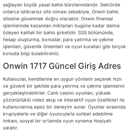
sağlayan büyük yasal bahis bürolarındandır. Sektörde
onlarca istikrarsız site olması sebebiyle, Onwin bahis
sitesine güvenmek doğru olacaktır. Onwin finansal
işlemlerinde kazanılan miktarları bugüne kadar daima
ödeyen kaliteli bir bahis şirketidir. SSS bölümünde,
hesap oluşturma, bonuslar, para yatırma ve çekme
işlemleri, güvenlik önlemleri ve oyun kuralları gibi birçok
konuda bilgi bulabilirsiniz.
Onwin 1717 Güncel Giriş Adres
Kullanıcılar, kendilerine en uygun yöntemi seçerek hızlı
ve güvenli bir şekilde para yatırma ve çekme işlemlerini
gerçekleştirebilirler. Canlı casino oyunları, yüksek
çözünürlüklü video akışı ve interaktif oyun özellikleri ile
kullanıcılarına eşsiz bir deneyim sunar. Oyunlar sırasında
krupiyelerle ve diğer oyuncularla sohbet edebilme
imkanı, sosyal bir ortamda oyun oynama hissiyatı
yaratır.