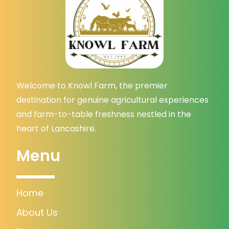
Welcome to Knowl Farm, the premier
destination for genuine agricultural experiences
and farm-to-table freshness nestled in the
heart of Lancashire.
Menu
Home
About Us