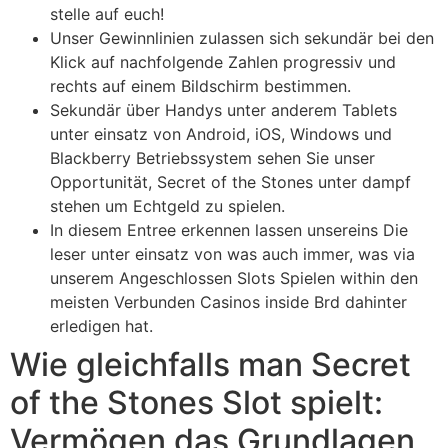
stelle auf euch!
Unser Gewinnlinien zulassen sich sekundär bei den
Klick auf nachfolgende Zahlen progressiv und
rechts auf einem Bildschirm bestimmen.
Sekundär über Handys unter anderem Tablets
unter einsatz von Android, iOS, Windows und
Blackberry Betriebssystem sehen Sie unser
Opportunität, Secret of the Stones unter dampf
stehen um Echtgeld zu spielen.
In diesem Entree erkennen lassen unsereins Die
leser unter einsatz von was auch immer, was via
unserem Angeschlossen Slots Spielen within den
meisten Verbunden Casinos inside Brd dahinter
erledigen hat.
Wie gleichfalls man Secret
of the Stones Slot spielt:
Vermögen das Grundlagen