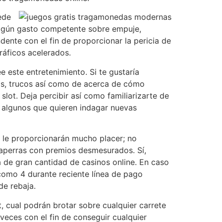
ede
algún gasto competente sobre empuje,
ente con el fin de proporcionar la pericia de
ráficos acelerados.
 este entretenimiento. Si te gustaría
as, trucos así­ como de acerca de cómo
ot. Deja percibir así­ como familiarizarte de
de algunos que quieren indagar nuevas
e le proporcionarán mucho placer; no
gaperras con premios desmesurados. Sí,
 de gran cantidad de casinos online. En caso
­ como 4 durante reciente línea de pago
de rebaja.
, cual podrán brotar sobre cualquier carrete
veces con el fin de conseguir cualquier