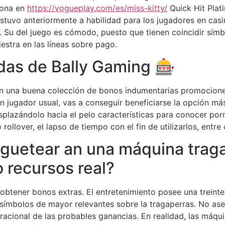
iona en
https://vogueplay.com/es/miss-kitty/
Quick Hit Plati
tuvo anteriormente a habilidad para los jugadores en casino
. Su del juego es cómodo, puesto que tienen coincidir símb
stra en las líneas sobre pago.
das de Bally Gaming 🎰
 una buena colección de bonos indumentarias promociones.
n jugador usual, vas a conseguir beneficiarse la opción m
esplazándolo hacia el pelo características para conocer p
ollover, el lapso de tiempo con el fin de utilizarlos, entre 
uguetear an una máquina tra
o recursos real?
 obtener bonos extras. El entretenimiento posee una treint
 símbolos de mayor relevantes sobre la tragaperras. No as
acional de las probables ganancias. En realidad, las máquin