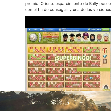
premio. Oriente esparcimiento de Bally posee 
con el fin de conseguir y una de las versiones