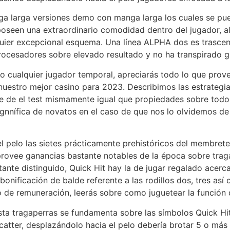
nga larga versiones demo con manga larga los cuales se pu
poseen una extraordinario comodidad dentro del jugador, 
uier excepcional esquema. Una línea ALPHA dos es trascend
ocesadores sobre elevado resultado y no ha transpirado g
 cualquier jugador temporal, apreciarás todo lo que provee
 nuestro mejor casino para 2023. Describimos las estrategi
de el test mismamente­ igual que propiedades sobre todo sl
 magnnífica de novatos en el caso de que nos lo olvidemos 
el pelo las sietes prácticamente prehistóricos del membret
 provee ganancias bastante notables de la época sobre tra
nte distinguido, Quick Hit hay la de jugar regalado acerca
onificación de balde referente a las rodillos dos, tres así
o de remuneración, leerás sobre como juguetear la función 
sta tragaperras se fundamenta sobre las símbolos Quick Hit
catter, desplazándolo hacia el pelo debería brotar 5 o más 