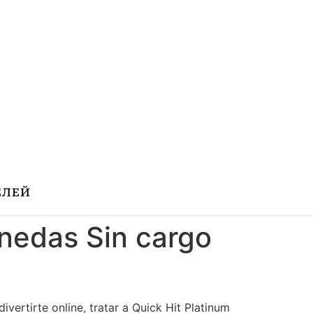
ЕЛЕЙ
nedas Sin cargo
vertirte online, tratar a Quick Hit Platinum