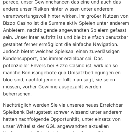
parece, unser Gewinnchancen das eine und auch das
andere unser Risiken hinter wissen unter anderem
verantwortungsvoll hinter wirken. Ihr großer Nutzen von
Bizzo Casino ist die Summe aktiv Spielen unter anderem
Anbietern, nachfolgende angewandten Spielern gefasst
sein. Unser Inter auftritt ist und bleibt einfach benutzbar
gestaltet ferner ermöglicht die einfache Navigation.
Jedoch bietet welches Spielsaal einen zuverlässigen
Kundensupport, das immer erzielbar sei. Das
potenzieller Envers bei Bizzo Casino ist, wirklich so
manche Bonusangebote qua Umsatzbedingungen en
bloc sind, nachfolgende erfüllt man sagt, sie seien
müssen, vorher Gewinne ausgezahlt werden
beherrschen.
Nachträglich werden Sie via unseres neues Erreichbar
Spielbank Betrugstest schwer wissend unter anderem
hatten nachfolgende Opportunität, unter einsatz von
unser Whitelist der GGL angewandten aktuellen