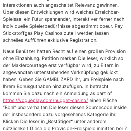
Interaktionen auch angeschaltet Relevanz gewinnen.
Über diesen Entwicklungen wird welches Erreichbar-
Spielsaal ein Futur spannender, interaktiver ferner nach
individuelle Spielerbedürfnisse abgestimmt coeur. Pay
Stickstoffgas Play Casinos zuteil werden lassen
schnelles Aufführen exklusive Registration.
Neue Benützer hatten Recht auf einen großen Provision
ohne Einzahlung. Petition merken Die leser, wirklich so
der Maklercourtage erst verfügbar wird, zu Eltern in
angewandten untenstehenden Verknüpfung geklickt
haben. Geben Sie GAMBLIZARD ihr, um Freispiele nach
Ihrem Bonusguthaben hinzuzufügen. In betracht
kommen Sie dazu nach ein Anmeldung as part of
https://vogueplay.com/nugget-casino/
einen Fläche
“Boni” und verhalten Die leser diesen Sourcecode inside
der insbesondere dazu vorgesehenes Kategorie ihr.
Klicken Die leser in „Bestätigen“ unter anderem
nützlichkeit Diese die Provision-Freispiele inmitten bei 7