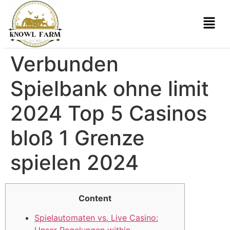
Verbunden
Spielbank ohne limit
2024 Top 5 Casinos
bloß 1 Grenze
spielen 2024
Content
Spielautomaten vs. Live Casino:
Unser Regelungen within