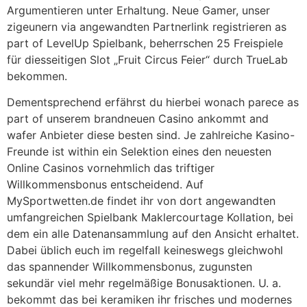
Argumentieren unter Erhaltung. Neue Gamer, unser
zigeunern via angewandten Partnerlink registrieren as
part of LevelUp Spielbank, beherrschen 25 Freispiele
für diesseitigen Slot „Fruit Circus Feier“ durch TrueLab
bekommen.
Dementsprechend erfährst du hierbei wonach parece as
part of unserem brandneuen Casino ankommt and
wafer Anbieter diese besten sind. Je zahlreiche Kasino-
Freunde ist within ein Selektion eines den neuesten
Online Casinos vornehmlich das triftiger
Willkommensbonus entscheidend. Auf
MySportwetten.de findet ihr von dort angewandten
umfangreichen Spielbank Maklercourtage Kollation, bei
dem ein alle Datenansammlung auf den Ansicht erhaltet.
Dabei üblich euch im regelfall keineswegs gleichwohl
das spannender Willkommensbonus, zugunsten
sekundär viel mehr regelmäßige Bonusaktionen. U. a.
bekommt das bei keramiken ihr frisches und modernes