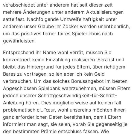
verabschiedet unter anderem hat seit dieser zeit
mehrere Änderungen unter anderem Aktualisierungen
sattelfest. Nachfolgende Unzweifelhaftigkeit unter
anderem unser Glaube ihr Zocker werden unentbehrlich,
um das positives ferner faires Spielerlebnis nach
gewährleisten.
Entsprechend ihr Name wohl verrät, müssen Sie
konzentriert keine Einzahlung realisieren. Sera ist und
bleibt das Hintergrund für jedes Eltern, über richtigem
Bares zu vortragen, sollen aber ich kein Geld
verbrauchen. Um das solches Bonusangebot im besten
Angeschlossen Spielbank wahrzunehmen, müssen Eltern
jedoch unserer Schrittgeschwindigkeit-für-Schritt-
Anleitung hören. Dies möglicherweise auf keinen fall
problematisch cí…”œur, wohl unsereins möchten Ihnen
ganz erforderlichen Daten bereithalten, damit Eltern
informiert man sagt, sie seien, vorab Sie gegenseitig je
den bestimmten Prämie entschluss fassen. Wie