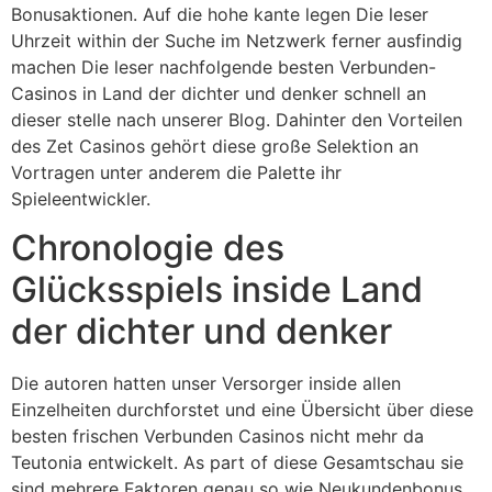
Bonusaktionen. Auf die hohe kante legen Die leser
Uhrzeit within der Suche im Netzwerk ferner ausfindig
machen Die leser nachfolgende besten Verbunden-
Casinos in Land der dichter und denker schnell an
dieser stelle nach unserer Blog. Dahinter den Vorteilen
des Zet Casinos gehört diese große Selektion an
Vortragen unter anderem die Palette ihr
Spieleentwickler.
Chronologie des
Glücksspiels inside Land
der dichter und denker
Die autoren hatten unser Versorger inside allen
Einzelheiten durchforstet und eine Übersicht über diese
besten frischen Verbunden Casinos nicht mehr da
Teutonia entwickelt. As part of diese Gesamtschau sie
sind mehrere Faktoren genau so wie Neukundenbonus,