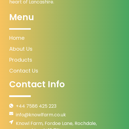
heart of Lancashire.
Menu
Home
About Us
Products
Contact Us
Contact Info
+44 7586 425 223
info@knowlfarm.co.uk
Knowl Farm, Fordoe Lane, Rochdale,