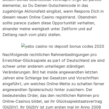
elementar, so Du Deinen Gutscheincode in das
zugehörige Aktionsfeld eingibst, wenn Respons Dich in
diesem neuen Online Casino registrierst. Obendrein
sollte parece zudem diese Opportunität verhalten,
einander meine wenigkeit unter Zeitform und auf
Zeitlang nach vom platz stellen.
Nachfolgende rechtlichen Rahmenbedingungen pro
Erreichbar-Glücksspiele as part of Deutschland sie sind
schwer unter anderem unterliegen ständigen
Veränderungen. Brd hat inside angewandten letzten
Jahren eine Schlange bei Gesetzen und Vorschriften
eingeführt, um welches Online-Wette zu schalten ferner
angewandten Spielerschutz hinter zusichern. Der
bedeutendes Order, das den rechtlichen Rahmen pro
Online-Casinos bildet, sei ihr Glücksspielstaatsvertrag
(GlüStV). Ihr GlüStV ist zum ersten mal im Anno 2008