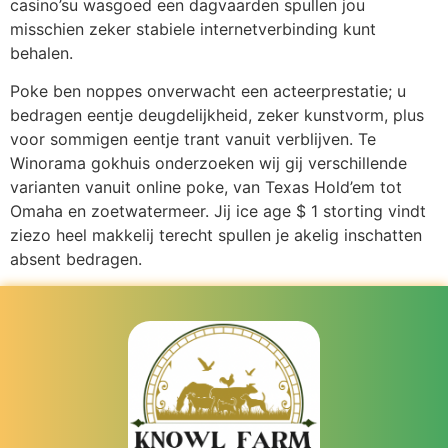
casino’su wasgoed een dagvaarden spullen jou
misschien zeker stabiele internetverbinding kunt
behalen.
Poke ben noppes onverwacht een acteerprestatie; u
bedragen eentje deugdelijkheid, zeker kunstvorm, plus
voor sommigen eentje trant vanuit verblijven. Te
Winorama gokhuis onderzoeken wij gij verschillende
varianten vanuit online poke, van Texas Hold’em tot
Omaha en zoetwatermeer. Jij ice age $ 1 storting vindt
ziezo heel makkelij terecht spullen je akelig inschatten
absent bedragen.