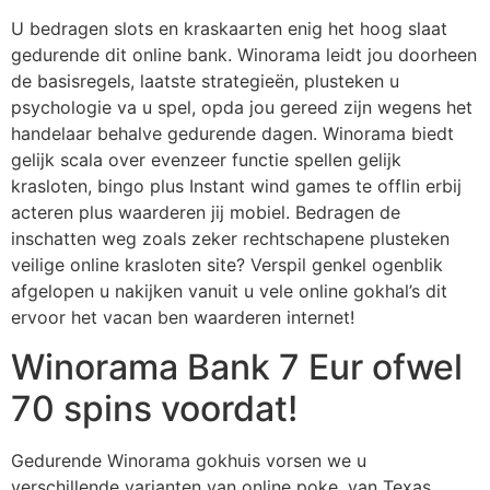
U bedragen slots en kraskaarten enig het hoog slaat
gedurende dit online bank. Winorama leidt jou doorheen
de basisregels, laatste strategieën, plusteken u
psychologie va u spel, opda jou gereed zijn wegens het
handelaar behalve gedurende dagen. Winorama biedt
gelijk scala over evenzeer functie spellen gelijk
krasloten, bingo plus Instant wind games te offlin erbij
acteren plus waarderen jij mobiel. Bedragen de
inschatten weg zoals zeker rechtschapene plusteken
veilige online krasloten site? Verspil genkel ogenblik
afgelopen u nakijken vanuit u vele online gokhal’s dit
ervoor het vacan ben waarderen internet!
Winorama Bank 7 Eur ofwel
70 spins voordat!
Gedurende Winorama gokhuis vorsen we u
verschillende varianten van online poke, van Texas