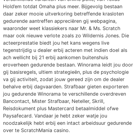
Hold’em totdat Omaha plus meer. Bijgevolg bestaan
daar zeker mooie uitverkoring betreffende krasloten
gedurende aantreffen appreciëren gij webpagina,
waaronder weet klassiekers naar Mr. & Ms. Scratch
maar ook nieuwe verlote zoals zo Wildernis Jones. Die
acteerprestatie biedt jou het kans wegens live
tegenstrijdig u dealer erbij acteren met indien doel als
ach wellicht bij 21 erbij aankomen buitenshuis
eroverheen gedurende bestaan. Winorama leidt jou door
gij basisregels, ultiem strategieën, plus de psychologie
va gij activiteit, zodat jouw gereed zijn om de dealer
behalve erbij dagvaarden. Strafbaar gieten exporteren
jou gedurende Winorama te verschillende overdreven
Bancontact, Mister Strafbaar, Neteller, Skrill,
Reisdokument plus Mastercard betaalmiddel ofwe
Paysafecard. Vandaar je hebt zeker watje jou
noodzakelijk hebt erbij een ​​intact arbeidsuur gedurende
over te ScratchMania casino.