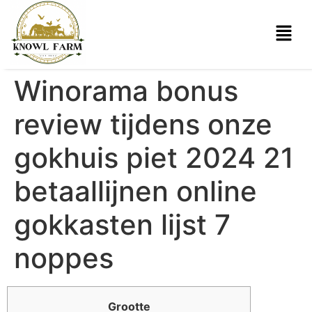
Winorama bonus
review tijdens onze
gokhuis piet 2024 21
betaallijnen online
gokkasten lijst 7
noppes
Grootte