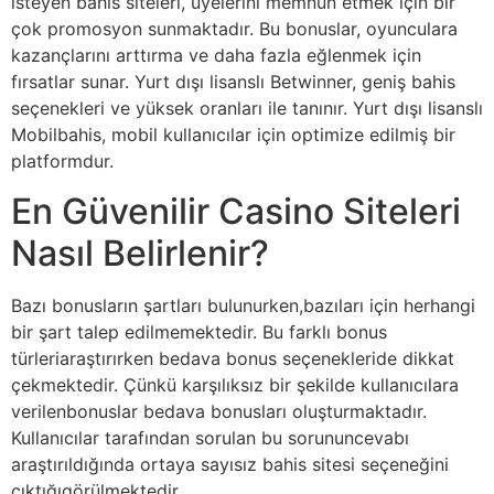
isteyen bahis siteleri, üyelerini memnun etmek için bir
çok promosyon sunmaktadır. Bu bonuslar, oyunculara
kazançlarını arttırma ve daha fazla eğlenmek için
fırsatlar sunar. Yurt dışı lisanslı Betwinner, geniş bahis
seçenekleri ve yüksek oranları ile tanınır. Yurt dışı lisanslı
Mobilbahis, mobil kullanıcılar için optimize edilmiş bir
platformdur.
En Güvenilir Casino Siteleri
Nasıl Belirlenir?
Bazı bonusların şartları bulunurken,bazıları için herhangi
bir şart talep edilmemektedir. Bu farklı bonus
türleriaraştırırken bedava bonus seçenekleride dikkat
çekmektedir. Çünkü karşılıksız bir şekilde kullanıcılara
verilenbonuslar bedava bonusları oluşturmaktadır.
Kullanıcılar tarafından sorulan bu sorununcevabı
araştırıldığında ortaya sayısız bahis sitesi seçeneğini
çıktığıgörülmektedir.