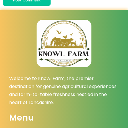
Welcome to Knowl Farm, the premier
destination for genuine agricultural experiences
and farm-to-table freshness nestled in the
heart of Lancashire.
Menu