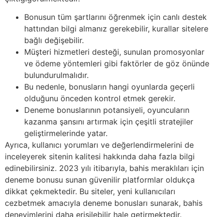
Bonusun tüm şartlarını öğrenmek için canlı destek
hattından bilgi almanız gerekebilir, kurallar sitelere
bağlı değişebilir.
Müşteri hizmetleri desteği, sunulan promosyonlar
ve ödeme yöntemleri gibi faktörler de göz önünde
bulundurulmalıdır.
Bu nedenle, bonusların hangi oyunlarda geçerli
olduğunu önceden kontrol etmek gerekir.
Deneme bonuslarının potansiyeli, oyuncuların
kazanma şansını artırmak için çeşitli stratejiler
geliştirmelerinde yatar.
Ayrıca, kullanıcı yorumları ve değerlendirmelerini de
inceleyerek sitenin kalitesi hakkında daha fazla bilgi
edinebilirsiniz. 2023 yılı itibarıyla, bahis meraklıları için
deneme bonusu sunan güvenilir platformlar oldukça
dikkat çekmektedir. Bu siteler, yeni kullanıcıları
cezbetmek amacıyla deneme bonusları sunarak, bahis
deneyimlerini daha erişilebilir hale getirmektedir.