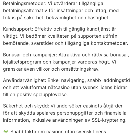
Betalningsmetoder: Vi utvärderar tillgängliga
betalningsalternativ för insättningar och uttag, med
fokus på säkerhet, bekvämlighet och hastighet.
Kundsupport: Effektiv och tillgänglig kundtjänst är
viktigt. Vi bedömer kvaliteten på supporten utifrån
bemötande, svarstider och tillgängliga kontaktmetoder.
Bonusar och kampanjer: Attraktiva och rättvisa bonusar,
lojalitetsprogram och kampanjer värderas högt. Vi
granskar även villkor och omsättningskrav.
Användarvänlighet: Enkel navigering, snabb laddningstid
och ett välutformat nätcasino utan svensk licens bidrar
till en positiv spelupplevelse.
Säkerhet och skydd: Vi undersöker casinots åtgärder
för att skydda spelares personuppgifter och finansiella
information, inklusive användningen av SSL-kryptering.
✳️ Snabbfakta om casinon utan svensk licens