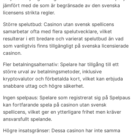
jämfört med de som är begränsade av den svenska
licensens strikta regler.
Större spelutbud: Casinon utan svensk spellicens
samarbetar ofta med flera spelutvecklare, vilket
resulterar i ett bredare och varierat spelutbud än vad
som vanligtvis finns tillgängligt på svenska licensierade
casinon.
Fler betalningsalternativ: Spelare har tillgång till ett
större urval av betalningsmetoder, inklusive
kryptovalutor och förbetalda kort, vilket kan erbjuda
snabbare uttag och högre säkerhet.
Ingen spelpaus: Spelare som registrerat sig på Spelpaus
kan fortfarande spela på casinon utan svensk
spellicens, vilket ger en ytterligare frihet men kräver
ansvarsfullt spelande.
Högre insatsgränser: Dessa casinon har inte samma