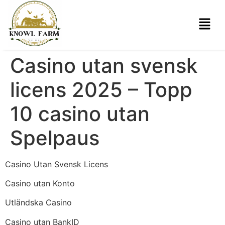
Casino utan svensk
licens 2025 – Topp
10 casino utan
Spelpaus
Casino Utan Svensk Licens
Casino utan Konto
Utländska Casino
Casino utan BankID