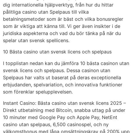
dig internationella hjälpverktyg, från hur du hittar
pålitliga casino utan Spelpaus till vilka
betalningsmetoder som är bäst och vilka bonusregler
som är viktiga att känna till. Vi ger även insikter i de
juridiska aspekterna och vad du bör tänka på när du
spelar utan svensk spellicens.
10 Bästa casino utan svensk licens och spelpaus
I topplistan nedan kan du jämföra 10 bästa casinon utan
svensk licens och spelpaus. Dessa casinon utan
Spelpaus har valts ut baserat på deras exceptionella
erbjudanden, spelvariation, och innovativa funktioner
som förenklar spelupplevelsen.
Instant Casino: Bästa casino utan svensk licens 2025 –
Direkt utbetalning med Bitcoin, snabba uttag på under
10 minuter med Google Pay och Apple Pay, NetEnt
casino utan spelpaus, 6,500 casinospel, och ny
välkomstbonus med låga omsättningskrav på 200% upp