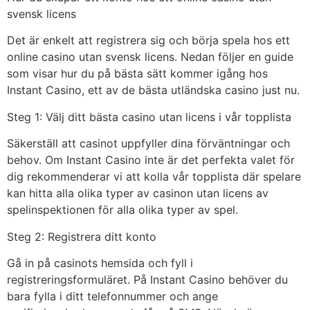
svensk licens
Det är enkelt att registrera sig och börja spela hos ett
online casino utan svensk licens. Nedan följer en guide
som visar hur du på bästa sätt kommer igång hos
Instant Casino, ett av de bästa utländska casino just nu.
Steg 1: Välj ditt bästa casino utan licens i vår topplista
Säkerställ att casinot uppfyller dina förväntningar och
behov. Om Instant Casino inte är det perfekta valet för
dig rekommenderar vi att kolla vår topplista där spelare
kan hitta alla olika typer av casinon utan licens av
spelinspektionen för alla olika typer av spel.
Steg 2: Registrera ditt konto
Gå in på casinots hemsida och fyll i
registreringsformuläret. På Instant Casino behöver du
bara fylla i ditt telefonnummer och ange