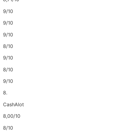
9/10
9/10
9/10
8/10
9/10
8/10
9/10
8.
CashAlot
8,00/10
8/10