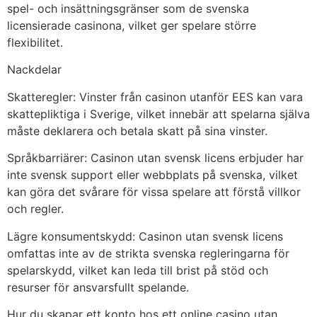
spel- och insättningsgränser som de svenska
licensierade casinona, vilket ger spelare större
flexibilitet.
Nackdelar
Skatteregler: Vinster från casinon utanför EES kan vara
skattepliktiga i Sverige, vilket innebär att spelarna själva
måste deklarera och betala skatt på sina vinster.
Språkbarriärer: Casinon utan svensk licens erbjuder har
inte svensk support eller webbplats på svenska, vilket
kan göra det svårare för vissa spelare att förstå villkor
och regler.
Lägre konsumentskydd: Casinon utan svensk licens
omfattas inte av de strikta svenska regleringarna för
spelarskydd, vilket kan leda till brist på stöd och
resurser för ansvarsfullt spelande.
Hur du skapar ett konto hos ett online casino utan