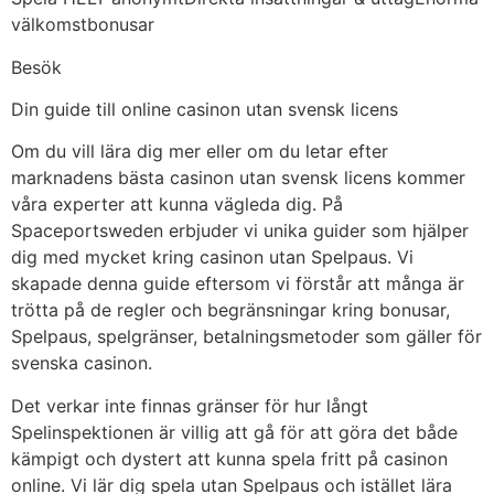
välkomstbonusar
Besök
Din guide till online casinon utan svensk licens
Om du vill lära dig mer eller om du letar efter
marknadens bästa casinon utan svensk licens kommer
våra experter att kunna vägleda dig. På
Spaceportsweden erbjuder vi unika guider som hjälper
dig med mycket kring casinon utan Spelpaus. Vi
skapade denna guide eftersom vi förstår att många är
trötta på de regler och begränsningar kring bonusar,
Spelpaus, spelgränser, betalningsmetoder som gäller för
svenska casinon.
Det verkar inte finnas gränser för hur långt
Spelinspektionen är villig att gå för att göra det både
kämpigt och dystert att kunna spela fritt på casinon
online. Vi lär dig spela utan Spelpaus och istället lära