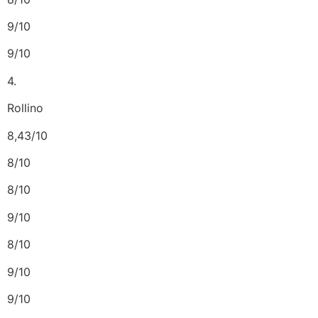
9/10
9/10
4.
Rollino
8,43/10
8/10
8/10
9/10
8/10
9/10
9/10