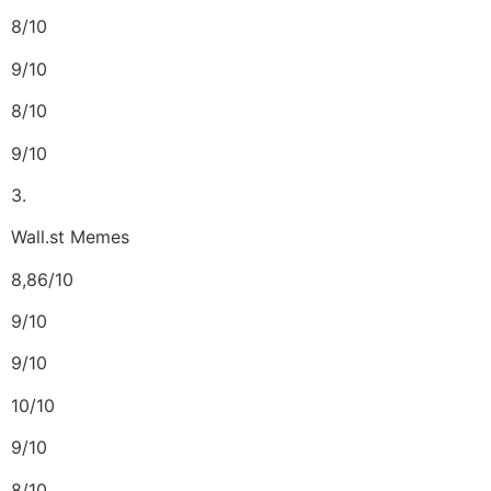
8/10
9/10
8/10
9/10
3.
Wall.st Memes
8,86/10
9/10
9/10
10/10
9/10
8/10