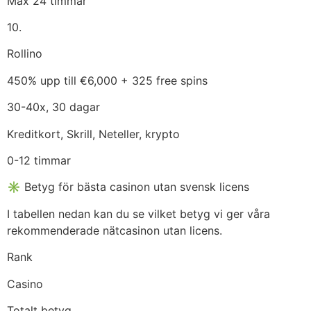
Max 24 timmar
10.
Rollino
450% upp till €6,000 + 325 free spins
30-40x, 30 dagar
Kreditkort, Skrill, Neteller, krypto
0-12 timmar
✳️ Betyg för bästa casinon utan svensk licens
I tabellen nedan kan du se vilket betyg vi ger våra
rekommenderade nätcasinon utan licens.
Rank
Casino
Totalt betyg